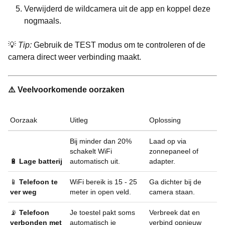
Verwijderd de wildcamera uit de app en koppel deze
nogmaals.
💡
Tip:
Gebruik de TEST modus om te controleren of de
camera direct weer verbinding maakt.
⚠️ Veelvoorkomende oorzaken
Oorzaak
Uitleg
Oplossing
Bij minder dan 20%
Laad op via
schakelt WiFi
zonnepaneel of
🔋
Lage batterij
automatisch uit.
adapter.
📱
Telefoon te
WiFi bereik is 15 - 25
Ga dichter bij de
ver weg
meter in open veld.
camera staan.
📡
Telefoon
Je toestel pakt soms
Verbreek dat en
verbonden met
automatisch je
verbind opnieuw