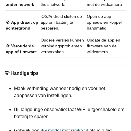
ander netwerk
thuisnetwerk.
met de wildcamera
iOS/Android sluiten de
Open de app
🚫
App draait op
app om batterij te
opnieuw en koppel
achtergrond
besparen.
handmatig.
Oudere versies kunnen
Update de app en
🔄
Verouderde
verbindingsproblemen
firmware van de
app of firmware
veroorzaken.
wildcamera.
💡 Handige tips
Maak verbinding wanneer nodig en voor het
aanpassen van instellingen.
Bij langdurige observatie: laat WiFi uitgeschakeld om
batterij te sparen.
Gebruik een
4G model met simkaart
als je altijd